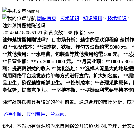
网站首页
-
技术知识
-
知识资讯
>
技术知识
>
油炸藕饼摆摊赚钱吗
2024-04-18 08:51:21 浏览次数：68 作者：see
油炸藕饼摆摊赚钱吗？
1. 市场分析：藕饼的受欢迎程度
藕饼作
资
**设备成本：**油炸锅、铁板、炸勺等设备约需 5000 元。
**其他费用：**水电费、包装盒等其他费用约需 500 元。
**总
**日营业额：**5 x 200 = 1000 元。
**月营业额：**1000 x 30 =
利：提高藕饼摊的收入
**优化选址：**选择人流量大的地段
利用网络平台或发放传单等方式进行宣传，扩大知名度。
**
品卫生，确保藕饼新鲜卫生。
**控制成本：**合理采购原料
身优势，提高竞争力。
**坚持不懈：**摆摊盈利需要坚持不
油炸藕饼摆摊具有较好的盈利前景。通过合理的市场分析、成
坚持不懈
、
其他费用
、
营业额
、
说明：本站所有资源均为来自网络公开渠道获取和整理，若文章或者