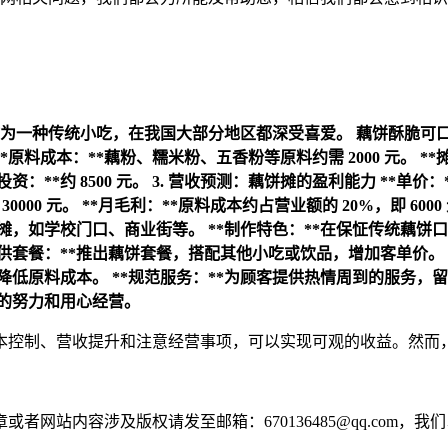
为一种传统小吃，在我国大部分地区都深受喜爱。
藕饼酥脆可
**原料成本：**藕粉、糯米粉、五香粉等原料约需 2000 元。
**
投资：**约 8500 元。
3. 营收预测：藕饼摊的盈利能力
**单价：
 30000 元。
**月毛利：**原料成本约占营业额的 20%，即 6000
摆摊，如学校门口、商业街等。
**制作特色：**在保怔传统藕
提供套餐：**推出藕饼套餐，搭配其他小吃或饮品，增加客单价。
，降低原料成本。
**规范服务：**为顾客提供热情周到的服务，
懈的努力和用心经营。
本控制、营收提升和注意经营事项，可以实现可观的收益。然而
网站内容涉及版权请发至邮箱：670136485@qq.com，我