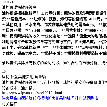
100121
油炸藕饼摆摊赚钱吗
油炸藕饼摆摊赚钱吗？
1. 市场分析：藕饼的受欢迎程度
藕饼作
资
**设备成本：**油炸锅、铁板、炸勺等设备约需 5000 元。
**其他费用：**水电费、包装盒等其他费用约需 500 元。
**总
**日营业额：**5 x 200 = 1000 元。
**月营业额：**1000 x 30 =
利：提高藕饼摊的收入
**优化选址：**选择人流量大的地段
利用网络平台或发放传单等方式进行宣传，扩大知名度。
**
品卫生，确保藕饼新鲜卫生。
**控制成本：**合理采购原料
身优势，提高竞争力。
**坚持不懈：**摆摊盈利需要坚持不
油炸藕饼摆摊具有较好的盈利前景。通过合理的市场分析、成
10
坚持不懈,其他费用,营业额
油炸藕饼摆摊赚钱吗？1. 市场分析：藕饼的受欢迎程度藕饼
设备成本：油炸锅、
https://www.lpyun.net/jszs/100121.html
饼夹豆腐串摆摊赚钱吗
摆地摊卖花朵赚钱吗抖音
返回列表
相关推荐