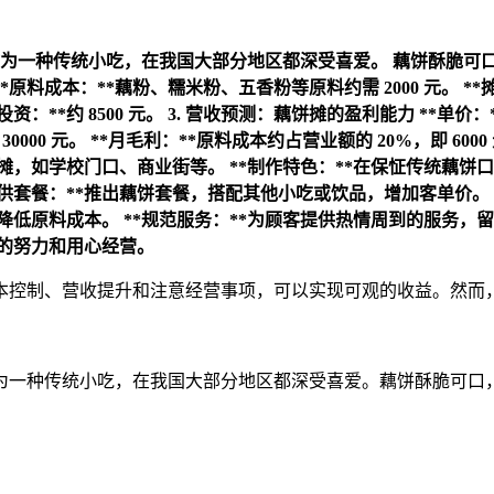
为一种传统小吃，在我国大部分地区都深受喜爱。
藕饼酥脆可
**原料成本：**藕粉、糯米粉、五香粉等原料约需 2000 元。
**
投资：**约 8500 元。
3. 营收预测：藕饼摊的盈利能力
**单价：
 30000 元。
**月毛利：**原料成本约占营业额的 20%，即 6000
摆摊，如学校门口、商业街等。
**制作特色：**在保怔传统藕
提供套餐：**推出藕饼套餐，搭配其他小吃或饮品，增加客单价。
，降低原料成本。
**规范服务：**为顾客提供热情周到的服务，
懈的努力和用心经营。
本控制、营收提升和注意经营事项，可以实现可观的收益。然而
作为一种传统小吃，在我国大部分地区都深受喜爱。藕饼酥脆可口，