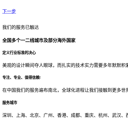
下一步
贵公司预算范围是？
我们的服务已触达
全国多个一二线城市及部分海外国家
贵公司的团队规模是？
定义行业标准的决心
美观的设计瞬间夺人眼球，而扎实的技术实力需要多年默默积
目前主要的营销渠道是？
专注、专业、值得信赖!
在中国我们的服务遍布南北，全球化进程让我们接触到更多世
从哪里了解到我们？
服务城市
上一步
确认发送
深圳、上海、北京、广州、香港、成都、重庆、杭州、武汉、西