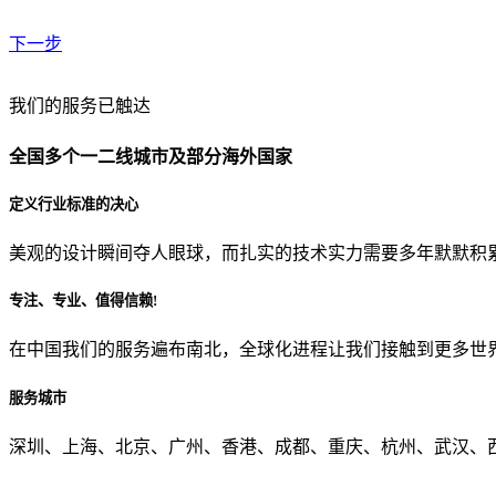
下一步
贵公司预算范围是？
我们的服务已触达
全国多个一二线城市及部分海外国家
贵公司的团队规模是？
定义行业标准的决心
美观的设计瞬间夺人眼球，而扎实的技术实力需要多年默默积
目前主要的营销渠道是？
专注、专业、值得信赖!
在中国我们的服务遍布南北，全球化进程让我们接触到更多世
从哪里了解到我们？
服务城市
上一步
确认发送
深圳、上海、北京、广州、香港、成都、重庆、杭州、武汉、西