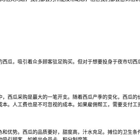
的西瓜，吸引着众多顾客驻足购买。但对于想要投身于夜市切西
中，西瓜采购是蕞大的一笔开支。随着西瓜产季的变化，西瓜的
成本。人工费也是不可忽视的成本。如果雇佣帮工，需要支付工
色和优势。西瓜的品质要好，甜度高，汁水充足。摊位的卫生条
动吸引顾客，如推出会员卡、积分制度等。