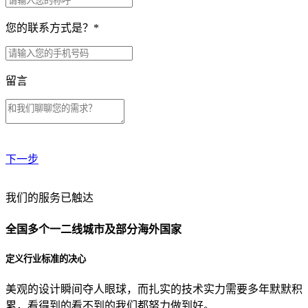
您的联系方式是？
*
留言
下一步
贵公司预算范围是？
我们的服务已触达
全国多个一二线城市及部分海外国家
贵公司的团队规模是？
定义行业标准的决心
美观的设计瞬间夺人眼球，而扎实的技术实力需要多年默默积
目前主要的营销渠道是？
累，看得到的看不到的我们都努力做到好。