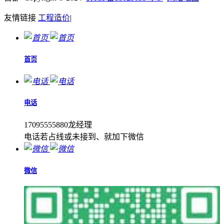
友情链接
工程造价
|
首页
电话
17095555880龙经理
电话若占线或未接到、就加下微信
微信