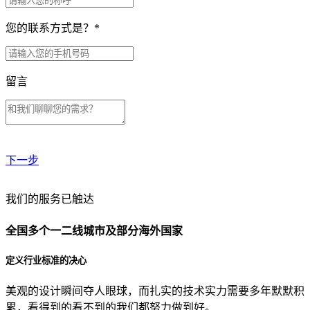
您的联系方式是？
*
留言
下一步
贵公司预算范围是？
我们的服务已触达
全国多个一二线城市及部分海外国家
贵公司的团队规模是？
定义行业标准的决心
美观的设计瞬间夺人眼球，而扎实的技术实力需要多年默默积
目前主要的营销渠道是？
累，看得到的看不到的我们都努力做到好。