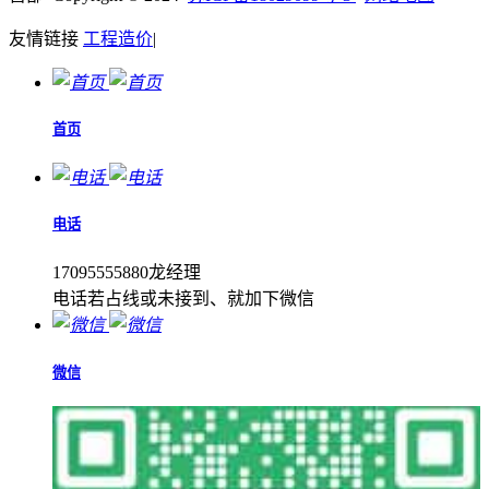
友情链接
工程造价
|
首页
电话
17095555880龙经理
电话若占线或未接到、就加下微信
微信