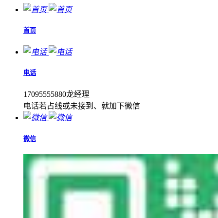
首页
电话
17095555880龙经理
电话若占线或未接到、就加下微信
微信