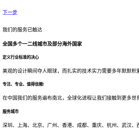
下一步
贵公司预算范围是？
我们的服务已触达
全国多个一二线城市及部分海外国家
贵公司的团队规模是？
定义行业标准的决心
美观的设计瞬间夺人眼球，而扎实的技术实力需要多年默默积
目前主要的营销渠道是？
专注、专业、值得信赖!
在中国我们的服务遍布南北，全球化进程让我们接触到更多世
从哪里了解到我们？
服务城市
上一步
确认发送
深圳、上海、北京、广州、香港、成都、重庆、杭州、武汉、西