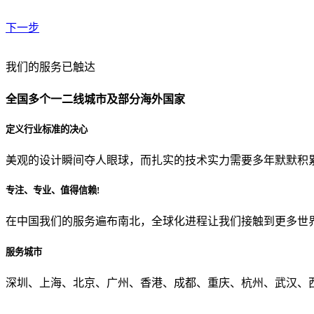
下一步
贵公司预算范围是？
我们的服务已触达
全国多个一二线城市及部分海外国家
贵公司的团队规模是？
定义行业标准的决心
美观的设计瞬间夺人眼球，而扎实的技术实力需要多年默默积
目前主要的营销渠道是？
专注、专业、值得信赖!
在中国我们的服务遍布南北，全球化进程让我们接触到更多世
从哪里了解到我们？
服务城市
上一步
确认发送
深圳、上海、北京、广州、香港、成都、重庆、杭州、武汉、西