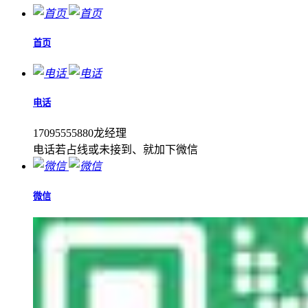
首页
电话
17095555880龙经理
电话若占线或未接到、就加下微信
微信