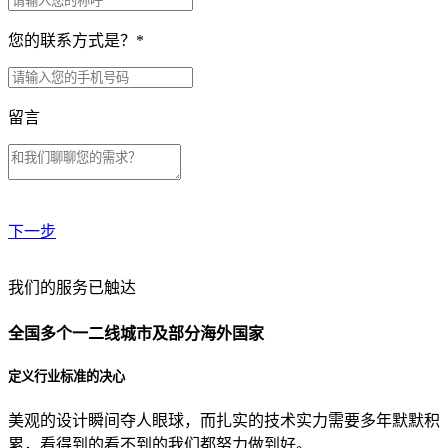
您的联系方式是？
*
留言
下一步
贵公司预算范围是？
我们的服务已触达
全国多个一二线城市及部分海外国家
贵公司的团队规模是？
定义行业标准的决心
美观的设计瞬间夺人眼球，而扎实的技术实力需要多年默默积
目前主要的营销渠道是？
累，看得到的看不到的我们都努力做到好。