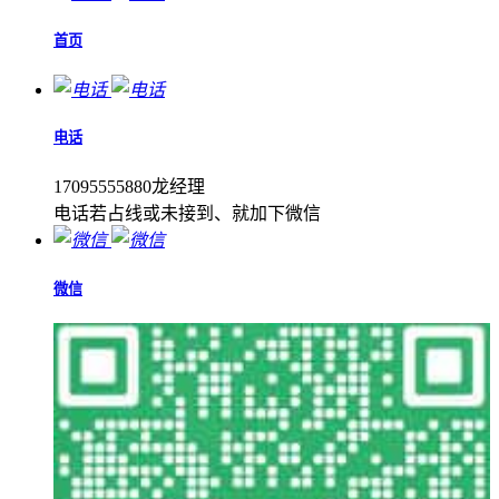
首页
电话
17095555880龙经理
电话若占线或未接到、就加下微信
微信