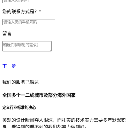
您的联系方式是？
*
留言
下一步
贵公司预算范围是？
我们的服务已触达
全国多个一二线城市及部分海外国家
贵公司的团队规模是？
定义行业标准的决心
美观的设计瞬间夺人眼球，而扎实的技术实力需要多年默默积
目前主要的营销渠道是？
累，看得到的看不到的我们都努力做到好。