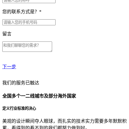
您的联系方式是？
*
留言
下一步
贵公司预算范围是？
我们的服务已触达
全国多个一二线城市及部分海外国家
贵公司的团队规模是？
定义行业标准的决心
美观的设计瞬间夺人眼球，而扎实的技术实力需要多年默默积
目前主要的营销渠道是？
累，看得到的看不到的我们都努力做到好。