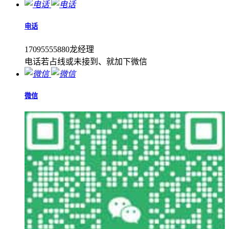
电话
17095555880龙经理
电话若占线或未接到、就加下微信
微信